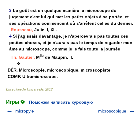
3
Le goût est en quelque manière le microscope du
jugement c'est lui qui met les petits objets à sa portée, et
ses opérations commencent où s'arrêtent celles du dernier.
Rousseau,
Julie, I, XII.
4
Si j'agissais davantage, je n'apercevrais pas toutes ces
petites choses, et je n'aurais pas le temps de regarder mon
âme au microscope, comme je le fais toute la journée
lle
Th. Gautier,
M
de Maupin, II.
❖
DÉR.
Microscopie, microscopique, microscopiste.
COMP.
Ultramicroscope.
Encyclopédie Universelle
.
2012
.
Игры ⚽
Поможем написать курсовую
micropyle
microscopique