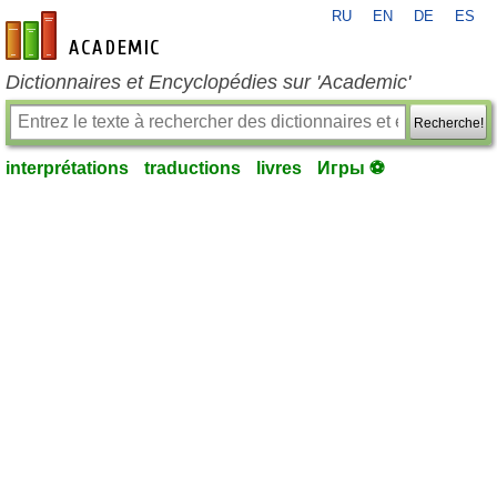
RU
EN
DE
ES
fr-academic.com
Dictionnaires et Encyclopédies sur 'Academic'
Recherche!
interprétations
traductions
livres
Игры ⚽