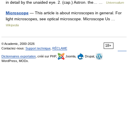
in detail by the unaided eye. 2. (cap.) Astron. the… …
Universalium
Microscope
— This article is about microscopes in general. For
light microscopes, see optical microscope. Microscope Us …
Wikipedia
© Academic, 2000-2026
18+
Contactez-nous:
Support technique
,
RÉCLAME
Dictionnaires exportation
, créé sur PHP,
Joomla,
Drupal,
WordPress, MODx.