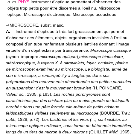
n.
m.
PHYS
Instrument d'optique permettant d'observer des
objets trop petits pour être discernés à l'oeil nu. Microscope
optique. Microscope électronique. Microscope acoustique.
⇒MICROSCOPE, subst. masc.
A.
—Instrument d'optique à très fort grossissement qui permet
d'observer des éléments, objets, organismes invisibles à l'œil nu,
composé d'un tube renfermant plusieurs lentilles donnant l'image
virtuelle d'un objet éclairé par transparence.
Microscope classique
(synon. impropre
microscope optique
);
microscope binoculaire,
stéréoscopique, à rayons X, à ultraviolets; foyer, oculaire, platine
de microscope; examiner au microscope
.
Le biologiste, armé de
son microscope, a remarqué il y a longtemps dans ses
préparations des mouvements désordonnés des petites particules
en suspension; c'est le mouvement brownien
(H. POINCARÉ,
Valeur sc.
, 1905, p.183).
Les roches porphyroïdes sont
caractérisées par des cristaux plus ou moins grands de feldspath
enrobés dans une pâte formée elle-même de petits cristaux
feldspathiques visibles seulement au microscope
(BOURDE,
Trav.
publ.
, 1928, p.72).
Les bactéries et les virus (...) sont visibles au
microscope optique ordinaire, sous forme de bâtonnets immobiles,
longs de un tiers de micron à deux microns
(QUILLET
Méd.
1965,