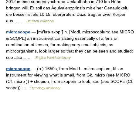
2012 in eine sonnensynchrone Umlaufbahn in 710 km Höhe
bringen will. Er soll das Äquivalenzprinzip mit einer Genauigkeit,
die besser ist als 10 15, überprüfen. Dazu trägt er zwei Körper
aus… …
Deutsch Wikipedia
microscope
— [mī′krə skōp΄] n. [ModL microscopium: see MICRO
& SCOPE] an instrument consisting essentially of a lens or
combination of lenses, for making very small objects, as
microorganisms, look larger so that they can be seen and studied:
see also… …
English World dictionary
microscope
— (n.) 1650s, from Mod.L. microscopium, lit. an
instrument for viewing what is small, from Gk. micro (see MICRO
(Cf. micro )) + skopion, from skopein to look, see (see SCOPE (Cf.
scope)) …
Etymology dictionary