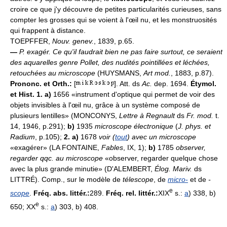
croire ce que j'y découvre de petites particularités curieuses, sans
compter les grosses qui se voient à l'œil nu, et les monstruosités
qui frappent à distance.
TOEPFFER,
Nouv. genev.
, 1839, p.65.
—
P. exagér.
Ce qu'il faudrait bien ne pas faire surtout, ce seraient
des aquarelles genre Pollet, des nudités pointillées et léchées,
retouchées au microscope
(HUYSMANS,
Art mod.
, 1883, p.87).
Prononc. et Orth.:
[
]. Att. ds
Ac.
dep. 1694.
Étymol.
et Hist. 1. a)
1656 «instrument d'optique qui permet de voir des
objets invisibles à l'œil nu, grâce à un système composé de
plusieurs lentilles» (MONCONYS,
Lettre à Regnault
ds
Fr. mod.
t.
14, 1946, p.291);
b)
1935
microscope électronique
(
J. phys. et
Radium
, p.105);
2. a)
1678
voir (
tout
) avec un microscope
«exagérer» (LA FONTAINE,
Fables
, IX, 1);
b)
1785
observer,
regarder qqc. au microscope
«observer, regarder quelque chose
avec la plus grande minutie» (D'ALEMBERT,
Élog. Mariv.
ds
LITTRÉ). Comp., sur le modèle de
télescope
, de
micro-
et de
-
e
scope
.
Fréq. abs. littér.:
289.
Fréq. rel. littér.:
XIX
s.:
a
) 338, b)
e
650; XX
s.:
a
) 303, b) 408.