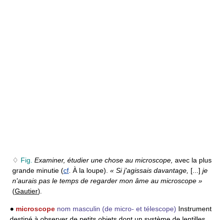
♢
Fig.
Examiner, étudier une chose au microscope,
avec la plus
grande minutie (
cf
. À la loupe).
« Si j'agissais davantage,
[...]
je
n'aurais pas le temps de regarder mon âme au microscope »
(
Gautier
)
.
●
microscope
nom masculin
(de micro- et télescope)
Instrument
destiné à observer de petits objets dont un système de lentilles