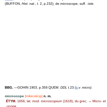
(BUFFON,
Hist. nat.
, t. 2, p.232); de
microscope
, suff.
-iste
.
BBG.
—GOHIN 1903, p.359.QUEM.
DDL
t.23
(
s
.v. micro)
.
microscope
[mikʀɔskɔp]
n. m.
ÉTYM.
1656; lat. mod.
microscopium
(1618); du grec; → Micro- et
-scope.