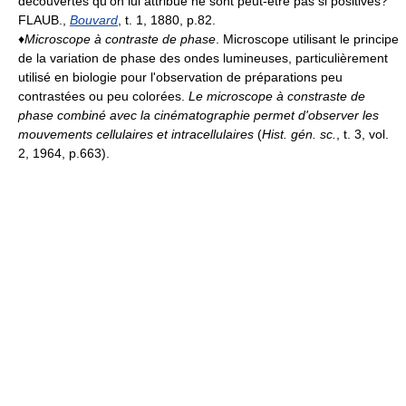
découvertes qu'on lui attribue ne sont peut-être pas si positives?
FLAUB.,
Bouvard
, t. 1, 1880, p.82.
♦
Microscope à contraste de phase
. Microscope utilisant le principe
de la variation de phase des ondes lumineuses, particulièrement
utilisé en biologie pour l'observation de préparations peu
contrastées ou peu colorées.
Le microscope à constraste de
phase combiné avec la cinématographie permet d'observer les
mouvements cellulaires et intracellulaires
(
Hist. gén. sc.
, t. 3, vol.
2, 1964, p.663).