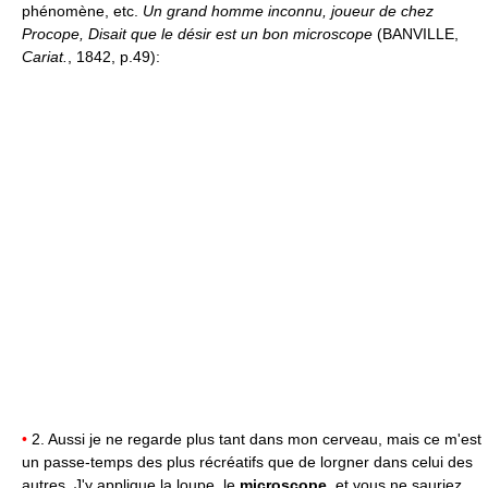
phénomène, etc.
Un grand homme inconnu, joueur de chez
Procope, Disait que le désir est un bon microscope
(BANVILLE,
Cariat.
, 1842, p.49):
•
2. Aussi je ne regarde plus tant dans mon cerveau, mais ce m'est
un passe-temps des plus récréatifs que de lorgner dans celui des
autres. J'y applique la loupe, le
microscope
, et vous ne sauriez