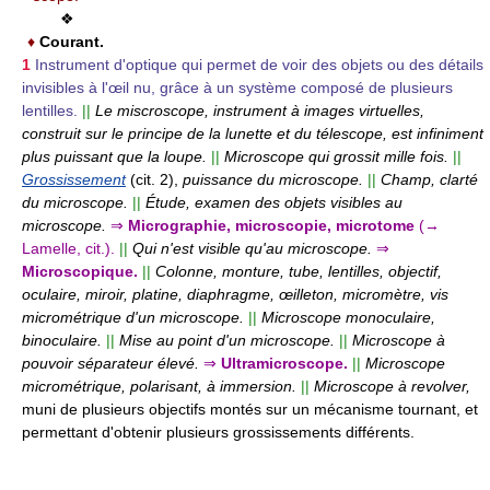
❖
♦
Courant.
1
Instrument d'optique qui permet de voir des objets ou des détails
invisibles à l'œil nu, grâce à un système composé de plusieurs
lentilles.
||
Le miscroscope, instrument à images virtuelles,
construit sur le principe de la lunette et du télescope, est infiniment
plus puissant que la loupe.
||
Microscope qui grossit mille fois.
||
Grossissement
(cit. 2),
puissance du microscope.
||
Champ, clarté
du microscope.
||
Étude, examen des objets visibles au
microscope.
⇒
Micrographie, microscopie, microtome
(→
Lamelle, cit.).
||
Qui n'est visible qu'au microscope.
⇒
Microscopique.
||
Colonne, monture, tube, lentilles, objectif,
oculaire, miroir, platine, diaphragme, œilleton, micromètre, vis
micrométrique d'un microscope.
||
Microscope monoculaire,
binoculaire.
||
Mise au point d'un microscope.
||
Microscope à
pouvoir séparateur élevé.
⇒
Ultramicroscope.
||
Microscope
micrométrique, polarisant, à immersion.
||
Microscope à revolver,
muni de plusieurs objectifs montés sur un mécanisme tournant, et
permettant d'obtenir plusieurs grossissements différents.